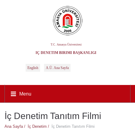
T.C. Amasya Üniversitesi
İÇ DENETIM BIRIMI BAŞKANLIĞI
English
A.Ü. Ana Sayfa
Menu
İç Denetim Tanıtım Filmi
Ana Sayfa /
İç Denetim /
İç Denetim Tanıtım Filmi